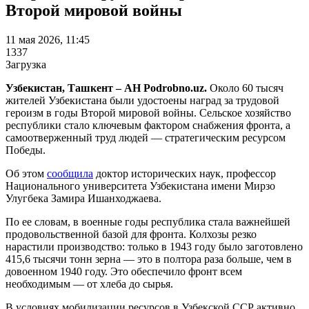
Второй мировой войны
11 мая 2026, 11:45
1337
Загрузка
Узбекистан, Ташкент – АН Podrobno.uz.
Около 60 тысяч
жителей Узбекистана были удостоены наград за трудовой
героизм в годы Второй мировой войны. Сельское хозяйство
республики стало ключевым фактором снабжения фронта, а
самоотверженный труд людей — стратегическим ресурсом
Победы.
Об этом
сообщила
доктор исторических наук, профессор
Национального университета Узбекистана имени Мирзо
Улугбека Замира Ишанходжаева.
По ее словам, в военные годы республика стала важнейшей
продовольственной базой для фронта. Колхозы резко
нарастили производство: только в 1943 году было заготовлено
415,6 тысячи тонн зерна — это в полтора раза больше, чем в
довоенном 1940 году. Это обеспечило фронт всем
необходимым — от хлеба до сырья.
В условиях мобилизации ресурсов в Узбекской ССР активно