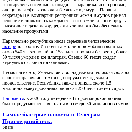
расширялись посевные площади — выращивались зерновые,
овощи, картофель, свекла и бахчевые культуры. Первый
секретарь ЦК Компартии республики Усман Юсупов принял
решение использовать каждый участок земли: дыни и арбузы
высаживали даже между рядами хлопка, чтобы обеспечить
население продуктами.
Параллельно республика несла серьезные человеческие
потери
на фронте. Из почти 2 миллионов мобилизованных
около 540 тысяч погибли, 158 тысяч пропали без вести, более
50 тысяч умерли в концлагерях. Свыше 60 тысяч солдат
вернулись с фронта инвалидами.
Несмотря на это, Узбекистан стал надежным тылом: отсюда на
фронт отправлялись техника, вооружение, одежда и
продовольствие. Республика также приняла около 1,5
миллиона эвакуированных, включая 250 тысяч детей-сирот.
Напомним
, в 2026 году ветеранам Второй мировой войны
были предусмотрены выплаты в размере 30 миллионов сумов.
Самые быстрые новости в Телеграм.
Присоединяйтесь.
Share