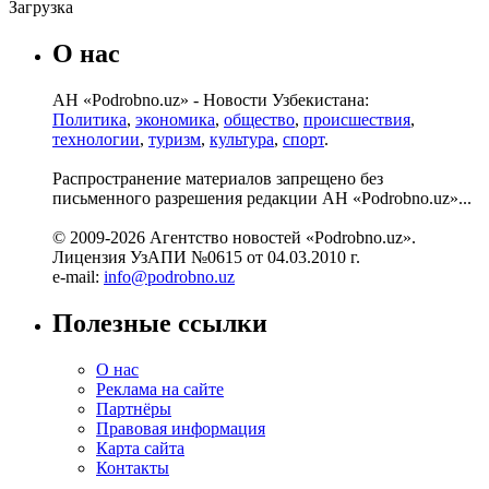
Загрузка
О нас
АН «Podrobno.uz» - Новости Узбекистана:
Политика
,
экономика
,
общество
,
происшествия
,
технологии
,
туризм
,
культура
,
спорт
.
Распространение материалов запрещено без
письменного разрешения редакции АН «Podrobno.uz»...
© 2009-2026 Агентство новостей «Podrobno.uz».
Лицензия УзАПИ №0615 от 04.03.2010 г.
e-mail:
info@podrobno.uz
Полезные ссылки
О нас
Реклама на сайте
Партнёры
Правовая информация
Карта сайта
Контакты