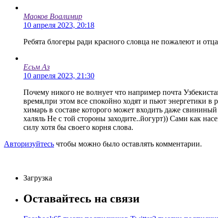
Маоков Воалимир
10 апреля 2023, 20:18
Ребята блогеры ради красного словца не пожалеют и отца
Есьм Аз
10 апреля 2023, 21:30
Почему никого не волнует что например почта Узбекистан
время,при этом все спокойно ходят и пьют энергетики в 
химарь в составе которого может входить даже свининый 
халяль Не с той стороны заходите..йогурт)) Сами как на
силу хотя бы своего корня слова.
Авторизуйтесь
чтобы можно было оставлять комментарии.
Загрузка
Оставайтесь на связи