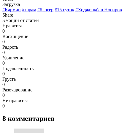
Загрузка
#Кармин
#харам
#блогер
#15 суток
#Ходжиакбар Носиров
Share
Эмоции от статьи
Нравится
0
Восхищение
0
Радость
0
Удивление
0
Подавленность
0
Грусть
0
Разочарование
0
Не нравится
0
8
комментариев