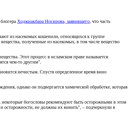
 блогера
Ходжиакбара Носирова, заявившего
, что часть
учают из насекомых кошенили, относящихся к группе
вещества, полученные из насекомых, в том числе вещество
ещества. Этот процесс в исламском праве называется
ятся чем-то другим".
ановится нечистым. Спустя определенное время вино
дения, однако он подвергается химической обработке, которая
и, некоторые богословы рекомендуют быть осторожными в этом
я и осторожности, не должны их винить", – подчеркнули в