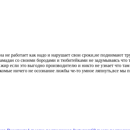
а не работает как надо и нарушает свои сроки,не поднимают тр
рамадан со своими бородами и тюбитейками не задумываясь что 
жир если это выгодно производителю и никто не узнает что там
секомые ничего не осознание лижбы че-то умное ляпнуть,все мы п