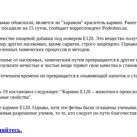
ман объяснили, является ли "харамом" краситель кармин. Ранее
, посадили на 15 суток, сообщает корреспондент Podrobno.uz.
 качестве пищевой добавки под номером Е120. Это вещество пол
у других насекомых, кроме саранчи, строго запрещено. Однако 
деленных химических процессов и методов.
енные от насекомых, химическим путем превращаются в другие в
езультате нечистые и чистые вещи теряют свои качества и станов
 течением времени он превращается в опьяняющий напиток и ст
№ 19 постановил следующее: "Кармин Е120 – животного происхож
ьные свойства".
ие кармин Е120. Однако, хотя эти фетвы были оглашены ученым
имая разрешение улемов, то те, кто следует по пути благочести
няйтесь.