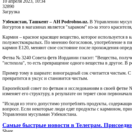
10 апреля 2023, 10:34
32890
Загрузка
Узбекистан, Ташкент – АН Podrobno.uz.
В Управлении мусуль
йогуртов в магазинах является "харамом" из-за этого красителя
Кармин – красное красящее вещество, которое используется в
полужесткокрылых. По мнению богословов, употребление в пищ
кармин Е120, меняют свое состояние после прохождения опре
Фетва № 3240 Совета фетв Иордании гласит: "Вещества, получ
"истихола", то есть превращение одного вещества в другое. В р
Пример тому в шариате: виноградный сок считается чистым. С
превратится в уксус и становится чистым.
Европейский совет по фетвам и исследованиям в своей фетве 
изменяет его структуру, в результате он теряет свои первоначал
"Исходя из этого допустимо употреблять продукты, содержащ
вопросе. Если некоторые люди едят продукты с кармином, прин
Управлении мусульман Узбекистана.
Самые быстрые новости в Телеграм. Присоеди
Share