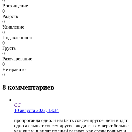
0
Восхищение
0
Радость
0
Удивление
0
Подавленность
0
Грусть
0
Разочарование
0
Не нравится
0
8
комментариев
СС
10 августа 2022, 13:34
пропроганда одно. и им быть совсем другое. дети видят
одно а слышат совсем другое. люди глазам верят больше
чем ушам. в видят полный разврат, как среди родных и