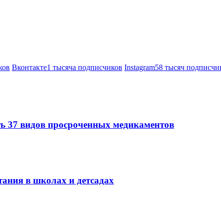
ков
Вконтакте
1 тысяча подписчиков
Instagram
58 тысяч подписчи
ть 37 видов просроченных медикаментов
тания в школах и детсадах