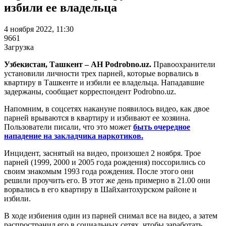
избили ее владельца
4 ноября 2022, 11:30
9661
Загрузка
Узбекистан, Ташкент – АН Podrobno.uz.
Правоохранители
установили личности трех парней, которые ворвались в
квартиру в Ташкенте и избили ее владельца. Нападавшие
задержаны, сообщает корреспондент Podrobno.uz.
Напомним, в соцсетях накануне появилось видео, как двое
парней врываются в квартиру и избивают ее хозяина.
Пользователи писали, что это может
быть очередное
нападение на закладчика наркотиков.
Инцидент, заснятый на видео, произошел 2 ноября. Трое
парней (1999, 2000 и 2005 года рождения) поссорились со
своим знакомым 1993 года рождения. После этого они
решили проучить его. В этот же день примерно в 21.00 они
ворвались в его квартиру в Шайхантохурском районе и
избили.
В ходе избиения один из парней снимал все на видео, а затем
распространил его в социальных сетях, чтобы заработать