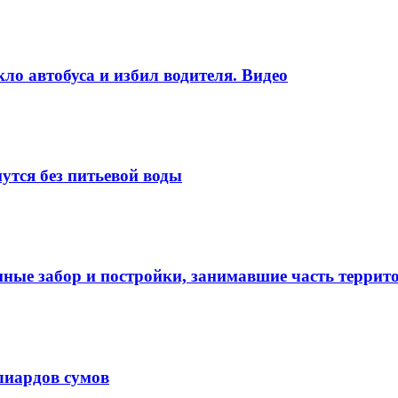
ло автобуса и избил водителя. Видео
утся без питьевой воды
нные забор и постройки, занимавшие часть терри
лиардов сумов