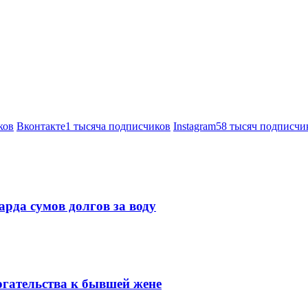
ков
Вконтакте
1 тысяча подписчиков
Instagram
58 тысяч подписчи
рда сумов долгов за воду
огательства к бывшей жене