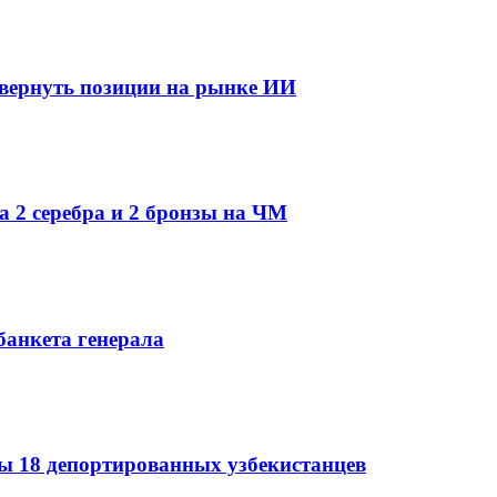
 вернуть позиции на рынке ИИ
а 2 серебра и 2 бронзы на ЧМ
банкета генерала
 18 депортированных узбекистанцев