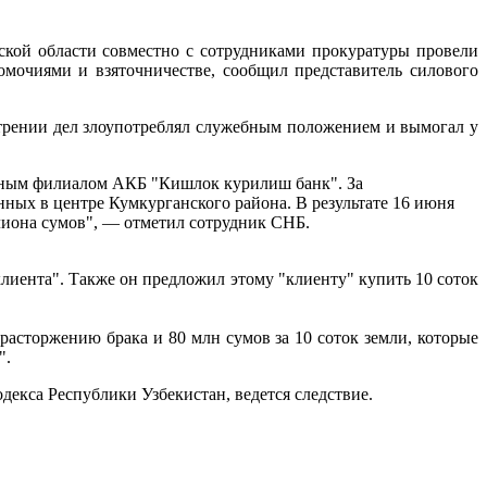
кой области совместно с сотрудниками прокуратуры провели
мочиями и взяточничестве, сообщил представитель силового
трении дел злоупотреблял служебным положением и вымогал у
онным филиалом АКБ "Кишлок курилиш банк". За
нных в центре Кумкурганского района. В результате 16 июня
лиона сумов", — отметил сотрудник СНБ.
клиента". Также он предложил этому "клиенту" купить 10 соток
асторжению брака и 80 млн сумов за 10 соток земли, которые
".
екса Республики Узбекистан, ведется следствие.