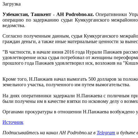
Загрузка
Узбекистан, Ташкент - АН Podrobno.uz.
Оперативники Упра
операцию по задержанию судьи Кумкурганского межрайонног
ведомства.
Согласно полученным данным, судья Кумкурганского межрайо
граждан деньги, а также иные материальные ценности за вынес
"В частности, в начале июня 2016 года Нурали Панжаев расс
удовлетворение иска судья потребовал от женщины переоформи
прошлого года Панжаев удовлетворил иск, возложив на "Кишл
Кроме того, Н.Панжаев начал вымогать 500 долларов за положи
земельного участка, полученного им путем вымогательства.
На днях оперативники задержали Н.Панжаева с поличным при 
были получены им в качестве взятки по исковому делу о во
Органами прокуратуры в отношении Н.Панжаева возбуждено уго
Источник
Подписывайтесь на канал АН Podrobno.uz в
Telegram
и будьте 