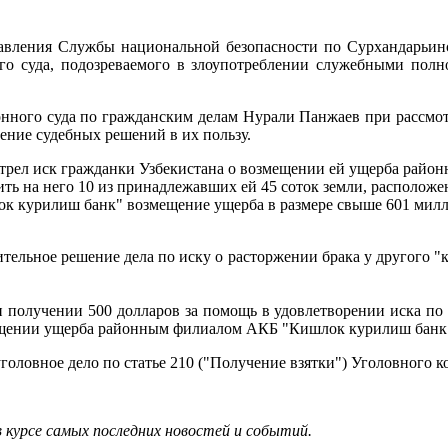
вления Службы национальной безопасности по Сурхандарьинс
о суда, подозреваемого в злоупотреблении служебными полно
нного суда по гражданским делам Нурали Панжаев при рассмо
ение судебных решений в их пользу.
мотрел иск гражданки Узбекистана о возмещении ей ущерба рай
ть на него 10 из принадлежавших ей 45 соток земли, расположе
ок курилиш банк" возмещение ущерба в размере свыше 601 мил
тельное решение дела по иску о расторжении брака у другого "
получении 500 долларов за помощь в удовлетворении иска по р
змещении ущерба районным филиалом АКБ "Кишлок курилиш банк
ловное дело по статье 210 ("Получение взятки") Уголовного код
в курсе самых последних новостей и событий.