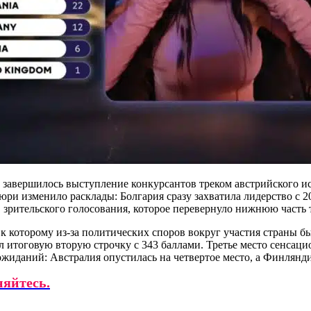
а завершилось выступление конкурсантов треком австрийского
и изменило расклады: Болгария сразу захватила лидерство с 2
в зрительского голосования, которое перевернуло нижнюю часть
 к которому из-за политических споров вокруг участия стран
ял итоговую вторую строчку с 343 баллами. Третье место сенса
 ожиданий: Австралия опустилась на четвертое место, а Финлян
няйтесь.