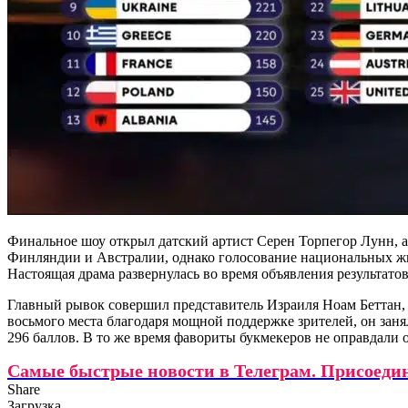
Финальное шоу открыл датский артист Серен Торпегор Лунн, 
Финляндии и Австралии, однако голосование национальных жюр
Настоящая драма развернулась во время объявления результато
Главный рывок совершил представитель Израиля Ноам Беттан,
восьмого места благодаря мощной поддержке зрителей, он зан
296 баллов. В то же время фавориты букмекеров не оправдали
Самые быстрые новости в Телеграм. Присоеди
Share
Загрузка