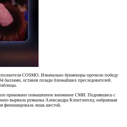
 исполнителя COSMO. Изначально букмекеры прочили победу
04 баллами, оставив позади ближайших преследователей.
 таблицы.
ы было приковано повышенное внимание СМИ. Поднявшись с
ционно вырвала румынка Александра Кэпитэнеску, набравшая
дия финишировала лишь шестой.