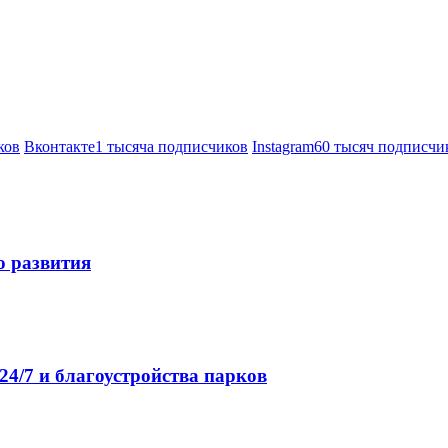
ков
Вконтакте
1 тысяча подписчиков
Instagram
60 тысяч подписчи
о развития
4/7 и благоустройства парков