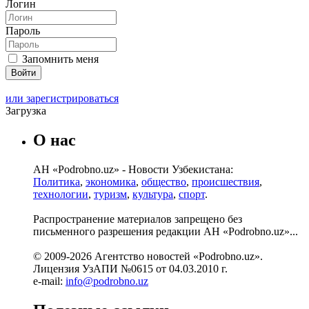
Логин
Пароль
Запомнить меня
или зарегистрироваться
Загрузка
О нас
АН «Podrobno.uz» - Новости Узбекистана:
Политика
,
экономика
,
общество
,
происшествия
,
технологии
,
туризм
,
культура
,
спорт
.
Распространение материалов запрещено без
письменного разрешения редакции АН «Podrobno.uz»...
© 2009-2026 Агентство новостей «Podrobno.uz».
Лицензия УзАПИ №0615 от 04.03.2010 г.
e-mail:
info@podrobno.uz