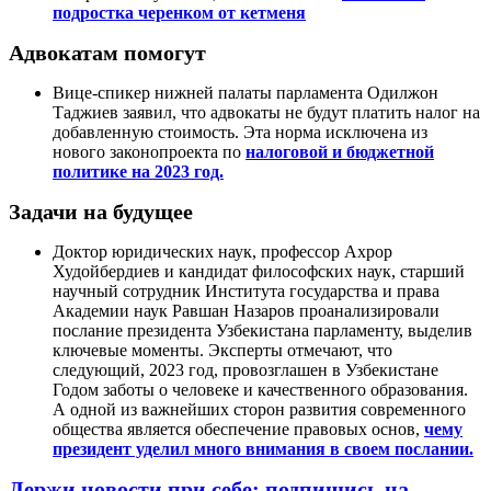
подростка черенком от кетменя
Адвокатам помогут
Вице-спикер нижней палаты парламента Одилжон
Таджиев заявил, что адвокаты не будут платить налог на
добавленную стоимость. Эта норма исключена из
нового законопроекта по
налоговой и бюджетной
политике на 2023 год.
Задачи на будущее
Доктор юридических наук, профессор Ахрор
Худойбердиев и кандидат философских наук, старший
научный сотрудник Института государства и права
Академии наук Равшан Назаров проанализировали
послание президента Узбекистана парламенту, выделив
ключевые моменты. Эксперты отмечают, что
следующий, 2023 год, провозглашен в Узбекистане
Годом заботы о человеке и качественного образования.
А одной из важнейших сторон развития современного
общества является обеспечение правовых основ,
чему
президент уделил много внимания в своем послании.
Держи новости при себе: подпишись на