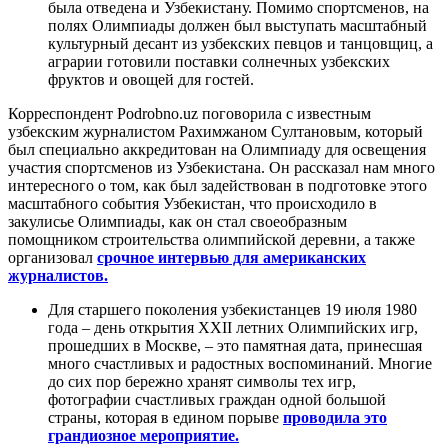
была отведена и Узбекистану. Помимо спортсменов, на
полях Олимпиады должен был выступать масштабный
культурный десант из узбекских певцов и танцовщиц, а
аграрии готовили поставки солнечных узбекских
фруктов и овощей для гостей.
Корреспондент Podrobno.uz поговорила с известным
узбекским журналистом Рахимжаном Султановым, который
был специально аккредитован на Олимпиаду для освещения
участия спортсменов из Узбекистана. Он рассказал нам много
интересного о том, как был задействован в подготовке этого
масштабного события Узбекистан, что происходило в
закулисье Олимпиады, как он стал своеобразным
помощником строительства олимпийской деревни, а также
организовал
срочное интервью для американских
журналистов.
Для старшего поколения узбекистанцев 19 июля 1980
года – день открытия XXII летних Олимпийских игр,
прошедших в Москве, – это памятная дата, принесшая
много счастливых и радостных воспоминаний. Многие
до сих пор бережно хранят символы тех игр,
фотографии счастливых граждан одной большой
страны, которая в едином порыве
проводила это
грандиозное мероприятие.