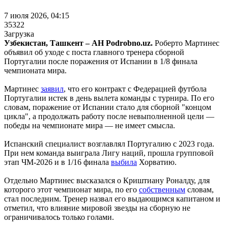
7 июля 2026, 04:15
35322
Загрузка
Узбекистан, Ташкент – АН Podrobno.uz.
Роберто Мартинес
объявил об уходе с поста главного тренера сборной
Португалии после поражения от Испании в 1/8 финала
чемпионата мира.
Мартинес
заявил
, что его контракт с Федерацией футбола
Португалии истек в день вылета команды с турнира. По его
словам, поражение от Испании стало для сборной "концом
цикла", а продолжать работу после невыполненной цели —
победы на чемпионате мира — не имеет смысла.
Испанский специалист возглавлял Португалию с 2023 года.
При нем команда выиграла Лигу наций, прошла групповой
этап ЧМ-2026 и в 1/16 финала
выбила
Хорватию.
Отдельно Мартинес высказался о Криштиану Роналду, для
которого этот чемпионат мира, по его
собственным
словам,
стал последним. Тренер назвал его выдающимся капитаном и
отметил, что влияние мировой звезды на сборную не
ограничивалось только голами.