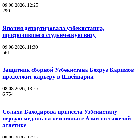
09.08.2026, 12:25
296
Япония депортировала узбекистанца,
просрочившего студенческую визу
09.08.2026, 11:30
561
Защитник сборной Узбекистана Бехруз Каримов
продолжит карьеру в Швейцарии
08.08.2026, 18:25
6 754
Солиха Баходирова принесла Узбекистану
первую медаль на чемпионате Азии по тяжелой
атлетике
08.08.2026, 17:45